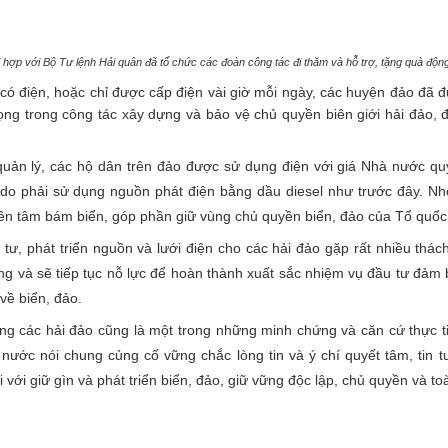
hợp với Bộ Tư lệnh Hải quân đã tổ chức các đoàn công tác đi thăm và hỗ trợ, tặng quà độ
 có điện, hoặc chỉ được cấp điện vài giờ mỗi ngày, các huyện đảo đã 
ng trong công tác xây dựng và bảo vệ chủ quyền biên giới hải đảo, 
quản lý, các hộ dân trên đảo được sử dụng điện với giá Nhà nước qu
, do phải sử dụng nguồn phát điện bằng dầu diesel như trước đây. N
ên tâm bám biển, góp phần giữ vùng chủ quyền biển, đảo của Tổ quốc
 tư, phát triển nguồn và lưới điện cho các hải đảo gặp rất nhiều thác
g và sẽ tiếp tục nỗ lực để hoàn thành xuất sắc nhiệm vụ đầu tư đảm
về biển, đảo.
ng các hải đảo cũng là một trong những minh chứng và căn cứ thực ti
 nước nói chung củng cố vững chắc lòng tin và ý chí quyết tâm, tin
với giữ gìn và phát triển biển, đảo, giữ vững độc lập, chủ quyền và to