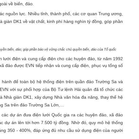
oài về biển, đảo.
các nguồn lực. Nhiều tỉnh, thành phố, các cơ quan Trung ương,
à giàn DK1 về vật chất, kinh phí hàng nghìn tỷ đồng, góp phần
ruyền biển, đảo; góp phần bảo vệ vững chắc chủ quyền biển, đảo của Tổ quốc
iển lưới điện và cung cấp điện cho các huyện đảo, từ năm 1992
5 xã đảo được EVN tiếp nhận và cung cấp điện, phục vụ tổng số
ận hành để toàn bộ hệ thống điện trên quần đảo Trường Sa và
 EVN với sự phối hợp của Bộ Tư lệnh Hải quân đã tổ chức các
và Nhà giàn DK1, xây dựng Nhà văn hóa đa năng, thay thế hệ
ờng Sa trên đảo Trường Sa Lớn,…
 dự án đưa điện lưới Quốc gia ra các huyện đảo, xã đảo
ác dự án lên tới hơn 7.500 tỷ đồng. Nhờ đó, quy mô hệ thống
tăng 350 - 400%, đáp ứng đủ nhu cầu sử dụng điện của người