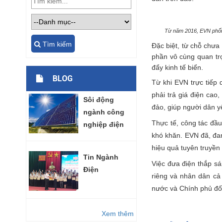
Từ năm 2016, EVN phối 
Tìm kiếm
Đặc biệt, từ chỗ chưa
phần vô cùng quan trọ
đẩy kinh tế biển.
BLOG
Từ khi EVN trực tiếp 
phải trả giá điện cao
Sôi động
đảo, giúp người dân y
ngành công
Thực tế, công tác đầu
nghiệp điện
khó khăn. EVN đã, đan
mặt trời
hiệu quả tuyên truyền 
Tin Ngành
Việc đưa điện thắp sá
Điện
riêng và nhân dân cả
nước và Chính phủ đối 
Xem thêm