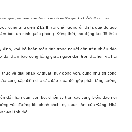
ng viên quân, dân trên quần đảo Trường Sa và Nhà giàn DK1. Ảnh: Ngọc Tuấn
được cung ứng điện 24/24h với chất lượng ổn định, qua đó góp
đảm bảo an ninh quốc phòng. Đồng thời, tạo động lực để thúc
y định, xoá bỏ hoàn toàn tình trạng người dân trên nhiều đảo
hờ đó, đảm bảo công bằng giữa người dân trên đất liền và hải
.
h thức về giải pháp kỹ thuật, huy động vốn, cũng như thi công
 bảo cung cấp điện cho các đảo, qua đó, góp phần tăng cường
ễn để nhân dân, cán bộ, chiến sỹ trên các vùng biển, đảo nói
 tưởng vào đường lối, chính sách, sự quan tâm của Đảng, Nhà
àn vẹn lãnh thổ.