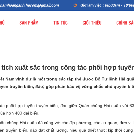
namhoanganh.hacom@gmail.com
Giờ làm việc :
08:00am - 18:0
HỦ
SẢN PHẨM
TIN TỨC
GIỚI THIỆU
CHÍNH SÁ
tích xuất sắc trong công tác phối hợp tuyên
ệt Nam vinh dự là một trong các tập thể được Bộ Tư lệnh Hải quâ
uyên truyền biển, đảo; góp phần bảo vệ vững chắc chủ quyền biể
tác phối hợp tuyên truyền biển, đảo giữa Quân chủng Hải quân với 63
của hơn 400 đại biểu.
n chủng Hải quân đã cùng với các địa phương, các cơ quan, đơn vị tr
ên truyền biển, đảo đạt chất lượng, hiệu quả thiết thực; kịp thời cun