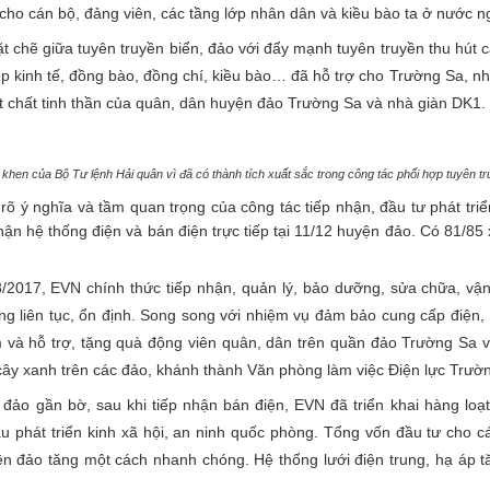
 cho cán bộ, đảng viên, các tầng lớp nhân dân và kiều bào ta ở nước ng
ặt chẽ giữa tuyên truyền biển, đảo với đẩy mạnh tuyên truyền thu hút 
p kinh tế, đồng bào, đồng chí, kiều bào… đã hỗ trợ cho Trường Sa, nh
t chất tinh thần của quân, dân huyện đảo Trường Sa và nhà giàn DK1.
khen của Bộ Tư lệnh Hải quân vì đã có thành tích xuất sắc trong công tác phối hợp tuyên t
 rõ ý nghĩa và tầm quan trọng của công tác tiếp nhận, đầu tư phát tr
nhận hệ thống điện và bán điện trực tiếp tại 11/12 huyện đảo. Có 81/8
/8/2017, EVN chính thức tiếp nhận, quản lý, bảo dưỡng, sửa chữa, v
g liên tục, ổn định. Song song với nhiệm vụ đảm bảo cung cấp điện,
m và hỗ trợ, tặng quà động viên quân, dân trên quần đảo Trường Sa 
cây xanh trên các đảo, khánh thành Văn phòng làm việc Điện lực Trư
đảo gần bờ, sau khi tiếp nhận bán điện, EVN đã triển khai hàng loạt các
 phát triển kinh xã hội, an ninh quốc phòng. Tổng vốn đầu tư cho c
ện đảo tăng một cách nhanh chóng. Hệ thống lưới điện trung, hạ áp 