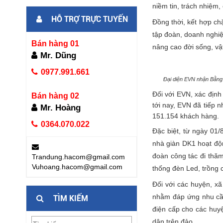
niềm tin, trách nhiệm,
HỖ TRỢ TRỰC TUYẾN
Đồng thời, kết hợp ch
tập đoàn, doanh nghiệ
Bán hàng 01
nâng cao đời sống, vậ
Mr. Dũng
0977.991.661
Đại diện EVN nhận Bằng 
Đối với EVN, xác định
Bán hàng 02
tới nay, EVN đã tiếp 
Mr. Hoàng
151.154 khách hàng.
0364.070.022
Đặc biệt, từ ngày 01
nhà giàn DK1 hoạt độn
đoàn công tác đi thă
Trandung.hacom@gmail.com
Vuhoang.hacom@gmail.com
thống đèn Led, trồng 
Đối với các huyện, xã 
nhằm đáp ứng nhu cầu
TÌM KIẾM
điện cấp cho các huy
dân trên đảo.