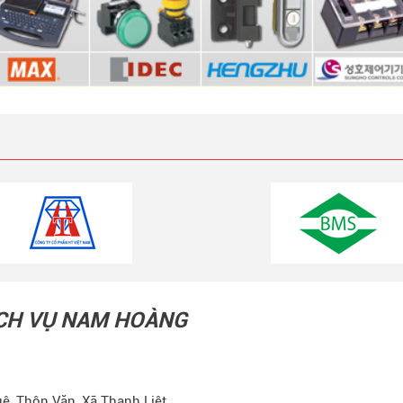
ỊCH VỤ NAM HOÀNG
ệ, Thôn Văn, Xã Thanh Liệt,