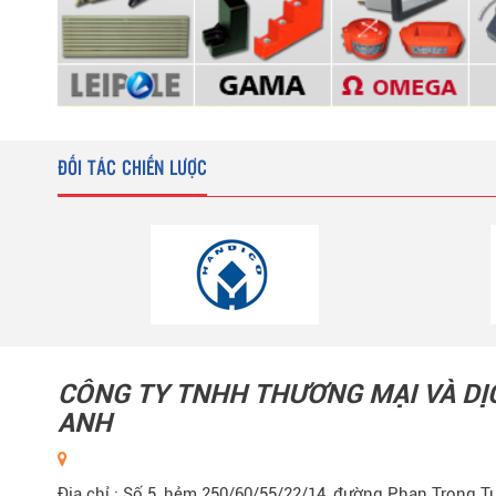
ĐỐI TÁC CHIẾN LƯỢC
CÔNG TY TNHH THƯƠNG MẠI VÀ D
ANH
Địa chỉ : Số 5, hẻm 250/60/55/22/14, đường Phan Trọng Tu