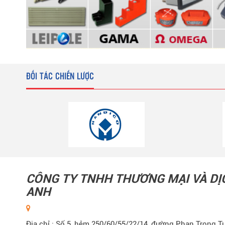
ĐỐI TÁC CHIẾN LƯỢC
CÔNG TY TNHH THƯƠNG MẠI VÀ D
ANH
Địa chỉ : Số 5, hẻm 250/60/55/22/14, đường Phan Trọng Tu