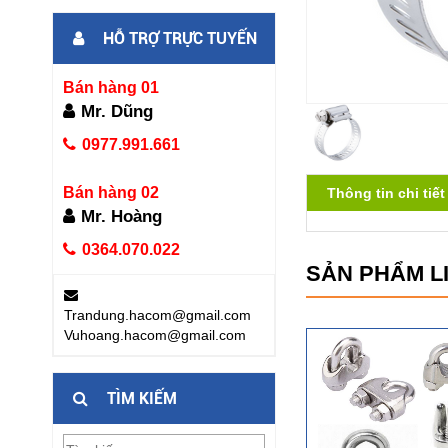
HỖ TRỢ TRỰC TUYẾN
Bán hàng 01
Mr. Dũng
0977.991.661
Bán hàng 02
Thông tin chi tiết
Mr. Hoàng
0364.070.022
SẢN PHẨM L
Trandung.hacom@gmail.com
Vuhoang.hacom@gmail.com
TÌM KIẾM