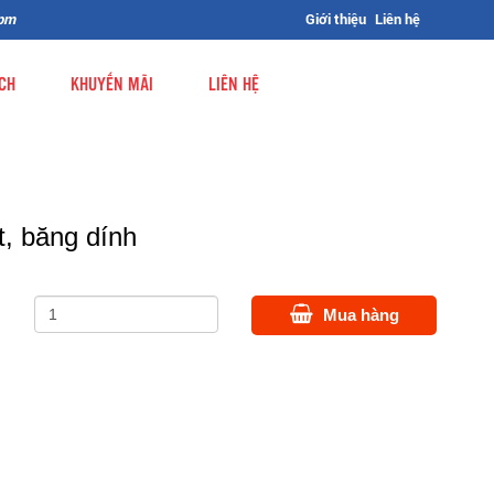
0pm
Giới thiệu
Liên hệ
CH
KHUYẾN MÃI
LIÊN HỆ
ết, băng dính
Mua hàng