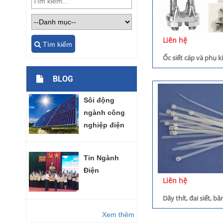
Liên hệ
Tìm kiếm
Ốc siết cáp và phụ k
BLOG
Sôi động
ngành công
nghiệp điện
mặt trời
Tin Ngành
Điện
Liên hệ
Dây thít, đai siết, b
Xem thêm