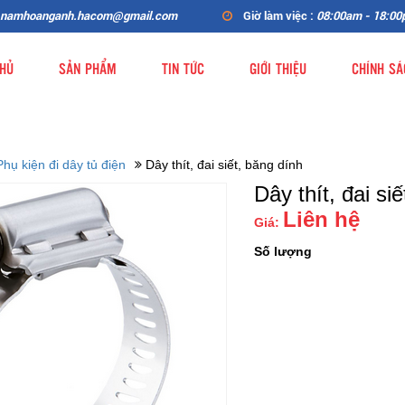
namhoanganh.hacom@gmail.com
Giờ làm việc :
08:00am - 18:0
HỦ
SẢN PHẨM
TIN TỨC
GIỚI THIỆU
CHÍNH SÁ
Phụ kiện đi dây tủ điện
Dây thít, đai siết, băng dính
Dây thít, đai si
Liên hệ
Giá:
Số lượng